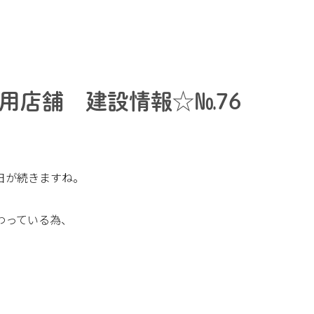
用店舗 建設情報☆№76
日が続きますね。
わっている為、
。