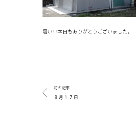
暑い中本日もありがとうございました。
投
前の記事
稿
ナ
８月１７日
ビ
ゲ
ー
シ
ョ