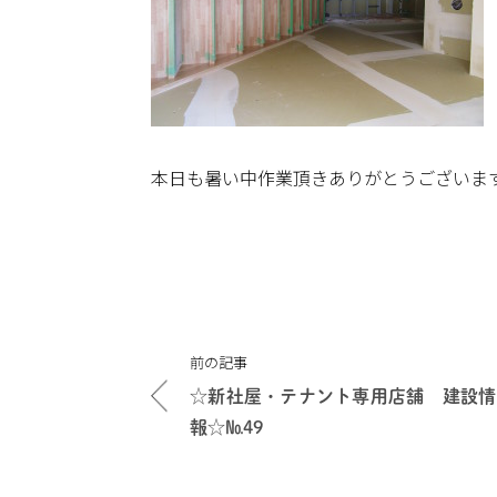
本日も暑い中作業頂きありがとうございま
投
前の記事
稿
☆新社屋・テナント専用店舗 建設情
ナ
報☆№49
ビ
ゲ