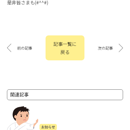
是非皆さまも(#^^#)
投
記事一覧に
稿
前の記事
次の記事
戻る
ナ
ビ
ゲ
ー
シ
ョ
関連記事
ン
お知らせ