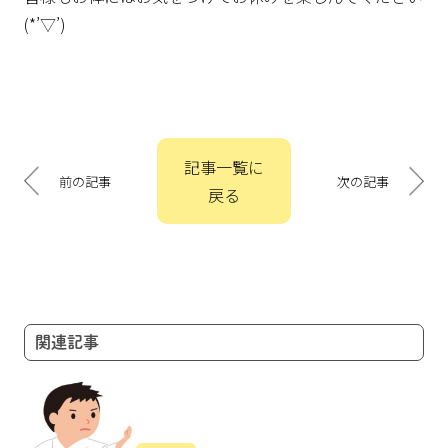
(*’▽’)
投
記事一覧に
稿
前の記事
次の記事
戻る
ナ
ビ
ゲ
ー
シ
ョ
関連記事
ン