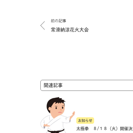
投
前の記事
稿
ナ
常滑納涼花火大会
ビ
ゲ
ー
シ
ョ
ン
関連記事
お知らせ
太極拳 ８/１８（火）開催決