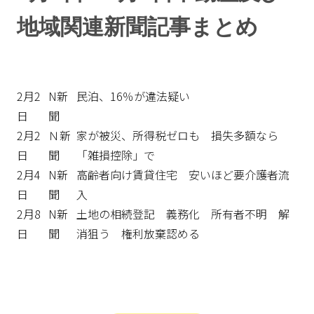
地域関連新聞記事まとめ
2月2
N新
民泊、16％が違法疑い
日
聞
2月2
Ｎ新
家が被災、所得税ゼロも 損失多額なら
日
聞
「雑損控除」で
2月4
N新
高齢者向け賃貸住宅 安いほど要介護者流
日
聞
入
2月8
N新
土地の相続登記 義務化 所有者不明 解
日
聞
消狙う 権利放棄認める