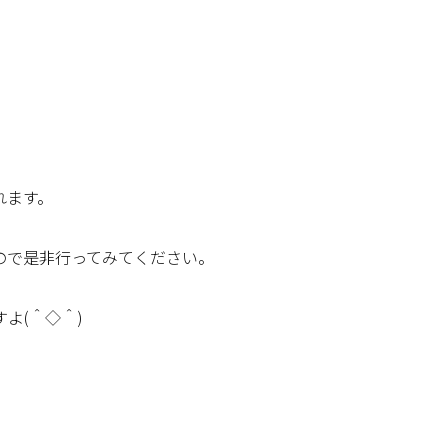
れます。
ので是非行ってみてください。
よ(＾◇＾)