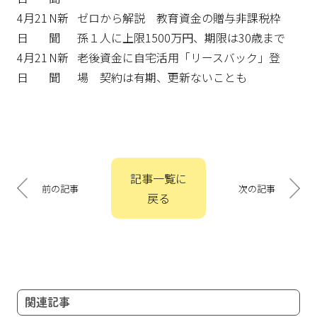
4月21
N新
ゼロから解説 教育資金の贈与非課税枠
日
聞
孫１人に上限1500万円、期限は30歳まで
4月21
N新
老後資金に自宅活用「リースバック」登
日
聞
場 契約は有期、更新ないことも
投
記事一覧に
稿
前の記事
次の記事
戻る
ナ
ビ
ゲ
ー
シ
ョ
関連記事
ン