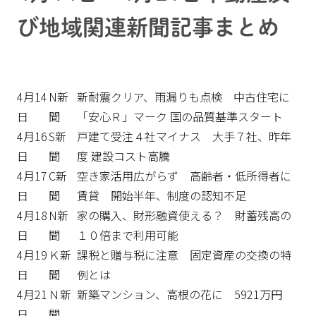
び地域関連新聞記事まとめ
4月14
N新
新耐震クリア、雨漏りも点検 中古住宅に
日
聞
「安心Ｒ」マーク 国の品質基準スタート
4月16
S新
戸建て受注４社マイナス 大手７社、昨年
日
聞
度 建設コスト高騰
4月17
C新
空き家活用広がらず 高齢者・低所得者に
日
聞
賃貸 開始半年、制度の認知不足
4月18
N新
家の購入、財形融資使える？ 財蓄残高の
日
聞
１０倍まで利用可能
4月19
Ｋ新
課税と贈与税に注意 固定資産の交換の特
日
聞
例とは
4月21
Ｎ新
新築マンション、高根の花に 5921万円
日
聞