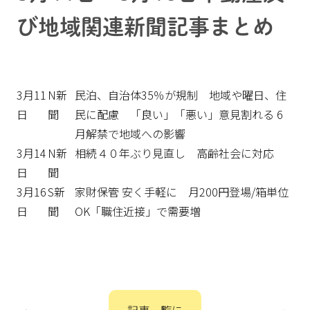
び地域関連新聞記事まとめ
3月11
N新
民泊、自治体35％が規制 地域や曜日、住
日
聞
民に配慮 「良い」「悪い」意見割れる 6
月解禁で地域への影響
3月14
N新
相続４０年ぶり見直し 高齢社会に対応
日
聞
3月16
S新
家財保管 安く手軽に 月200円登場/箱単位
日
聞
OK「職住近接」で需要増
投