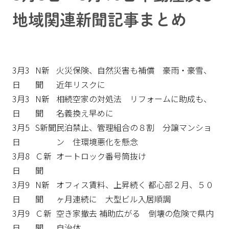
地域関連新聞記事まとめ
3月3
N新
火災保険、自然災害も補償 豪雨・豪雪、
日
聞
近年リスクに
3月3
N新
相続空家の対処法 リフォームに助成も、
日
聞
名義換え早めに
3月5
S新聞
民泊禁止、管理組合の８割 分譲マンショ
日
ン 住環境悪化を懸念
3月8
Ｃ新
オートロック番号筒抜け
日
聞
3月9
N新
オフィス賃料、上昇続く 都心部２月、５０
日
聞
ヶ月連続に 大型ビル入居順調
3月9
Ｃ新
空き家撤去 補助広がる 倒壊の危険で県内
日
聞
自治体