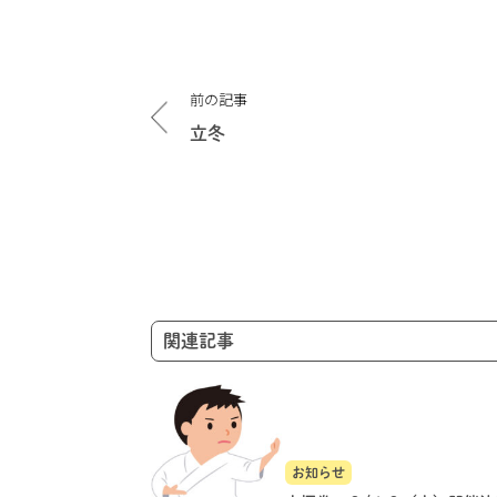
投
前の記事
稿
ナ
立冬
ビ
ゲ
ー
シ
ョ
ン
関連記事
お知らせ