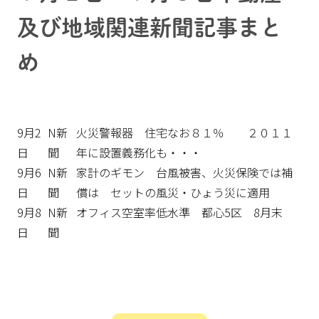
及び地域関連新聞記事まと
め
9月2
N新
火災警報器 住宅なお８１％ ２０１１
日
聞
年に設置義務化も・・・
9月6
N新
家計のギモン 台風被害、火災保険では補
日
聞
償は セットの風災・ひょう災に適用
9月8
N新
オフィス空室率低水準 都心5区 8月末
日
聞