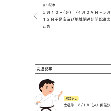
投
前の記事
稿
５月１２日(金) /４月２９日～５月
ナ
１２日不動産及び地域関連新聞記事ま
ビ
とめ
ゲ
ー
シ
ョ
ン
関連記事
お知らせ
太極拳 ８/１８（火）開催決