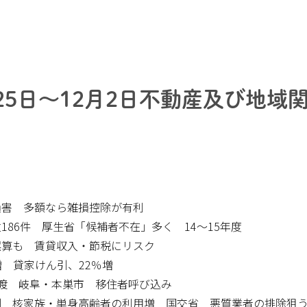
月25日～12月2日不動産及び地域
損害 多額なら雑損控除が有利
186件 厚生省「候補者不在」多く 14～15年度
誤算も 賃貸収入・節税にリスク
％増 貸家けん引、22％増
渡 岐阜・本巣市 移住者呼び込み
制 核家族・単身高齢者の利用増 国交省 悪質業者の排除狙