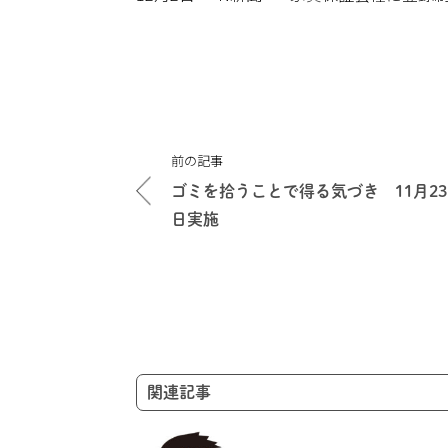
投
前の記事
稿
ゴミを拾うことで得る気づき 11月23
ナ
日実施
ビ
ゲ
ー
シ
ョ
ン
関連記事