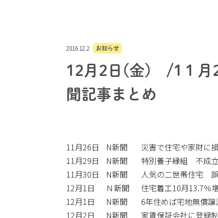
2016.12.2
お知らせ
12月2日(金) /1１
聞記事まとめ
11月26日
N新聞
災害で住宅や家財に
11月29日
N新聞
特別養子縁組 不成立
11月30日
N新聞
人気の二世帯住宅 
12月1日
Ｎ新聞
住宅着工10月13.7
12月1日
N新聞
6年住めば宅地無償譲
12月2日
N新聞
家賃保証会社に登録